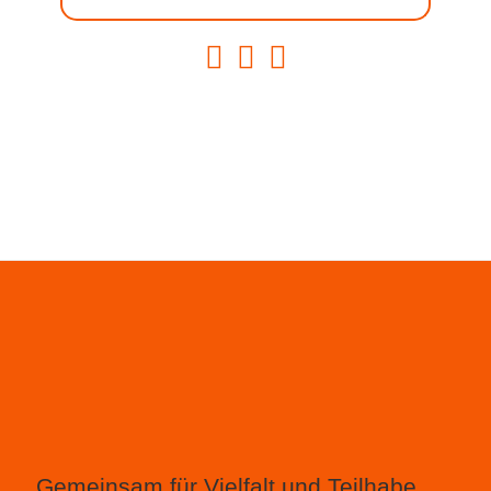
fab fa-facebook
fab fa-instagram
fab fa-youtube
Gemeinsam für Vielfalt und Teilhabe