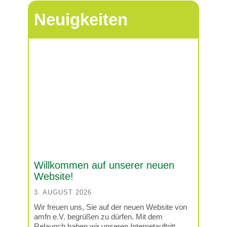
und keine Diskriminierung
Neuigkeiten
aufgrund ihrer Herkunft, ihres
Namens oder ihrer äußeren
Erscheinung erfahren.
Willkommen auf unserer neuen
Website!
3. AUGUST 2026
Wir freuen uns, Sie auf der neuen Website von
amfn e.V. begrüßen zu dürfen. Mit dem
Relaunch haben wir unseren Internetauftritt