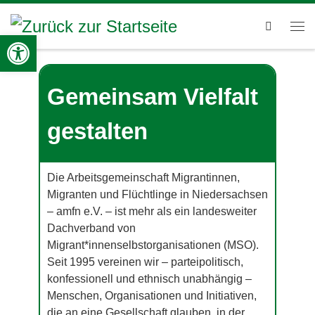
Zum Inhalt springen
Search
Werkzeugleiste öffnen
Me
Gemeinsam Vielfalt
gestalten
Die Arbeitsgemeinschaft Migrantinnen,
Migranten und Flüchtlinge in Niedersachsen
– amfn e.V. – ist mehr als ein landesweiter
Dachverband von
Migrant*innenselbstorganisationen (MSO).
Seit 1995 vereinen wir – parteipolitisch,
konfessionell und ethnisch unabhängig –
Menschen, Organisationen und Initiativen,
die an eine Gesellschaft glauben, in der